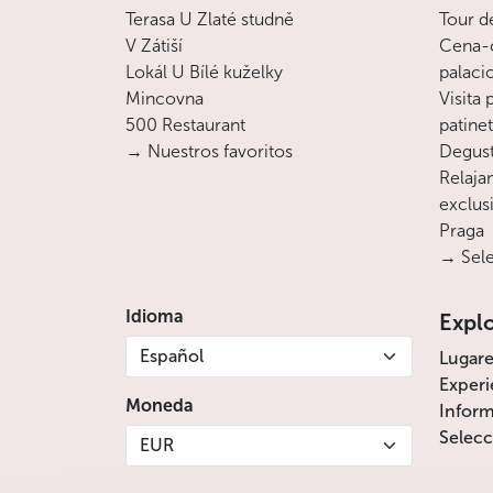
Terasa U Zlaté studně
Tour d
V Zátiší
Cena-c
Lokál U Bílé kuželky
palaci
Mincovna
Visita
500 Restaurant
patine
→ Nuestros favoritos
Degust
Relajan
exclusi
Praga
→ Sele
Idioma
Expl
Español
Lugare
Experi
Moneda
Inform
Selecc
EUR