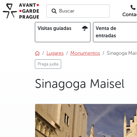
Buscar
Conta
Visitas guiadas
Venta de
entradas
Lugares
Monumentos
Sinagoga Mai
Praga judía
Sinagoga Maisel
photo 5
photo 6
photo 7
photo 8
photo 9