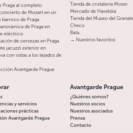
Tienda de cristalería Moser
e Praga al completo
Mercado de Havelská
Menos
oncierto de Mozart en un
Tienda del Museo del Granat
o barroco de Praga
Checo
 panorámica de Praga en
Bata
te eléctrico
→ Nuestros favoritos
ación de cervezas en Praga
te jacuzzi exterior en
va con vistas a los tejados de
cción Avantgarde Prague
orar
Avantgarde Prague
s
¿Quiénes somos?
encias y servicios
Nuestros socios
aciones prácticas
Nuestros asociados
ión Avantgarde Prague
Prensa
Contacto