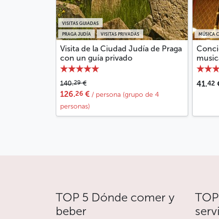
VISITAS GUIADAS
PRAGA JUDÍA
VISITAS PRIVADAS
MÚSICA C
Visita de la Ciudad Judía de Praga
Concie
con un guía privado
musica
42
29
140.
€
41.
26
126.
€
/ persona (grupo de 4
personas)
TOP 5 Dónde comer y
TOP 
beber
serv