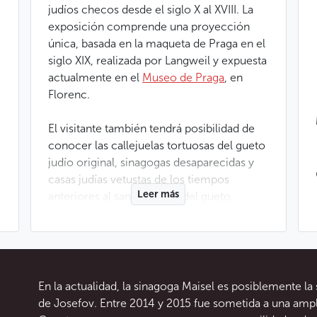
judíos checos desde el siglo X al XVIII. La
exposición comprende una proyección
única, basada en la maqueta de Praga en el
siglo XIX, realizada por Langweil y expuesta
actualmente en el
Museo de Praga
, en
Florenc.
El visitante también tendrá posibilidad de
conocer las callejuelas tortuosas del gueto
judío original, sinagogas desaparecidas y
casas judías vetustas de los tiempos
Leer más
anteriores al saneamiento del gueto,
llevado a cabo a finales del siglo XIX y
principios del XX.
La edificación por entonces más grande y
más pomposa del gueto judío de Praga,
En la actualidad, la sinagoga Maisel es posiblemente l
debe su nombre a su fundador, el notable
de Josefov. Entre 2014 y 2015 fue sometida a una amp
primado de la ciudad judía y judío de la