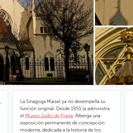
La Sinagoga Maisel ya no desempeña su
v
función original. Desde 1955 la administra
el
Museo Judío de Praga
. Alberga una
exposición permanente de concepción
moderna, dedicada a la historia de los