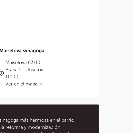
Maiselova synagoga
Maiselova 63/10
Praha 1 – Josefov
110 00
Ver en el mapa
a sinagoga más hermosa en el barrio
lia reforma y modernización.