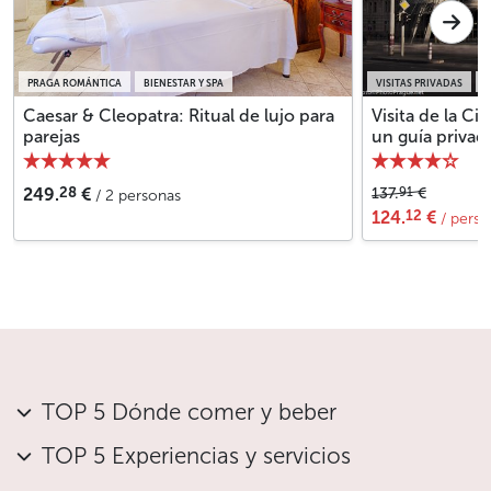
PRAGA ROMÁNTICA
BIENESTAR Y SPA
VISITAS PRIVADAS
V
Caesar & Cleopatra: Ritual de lujo para
Visita de la C
parejas
un guía privad
28
91
249.
€
137.
€
/ 2 personas
12
124.
€
/ perso
TOP 5 Dónde comer y beber
TOP 5 Experiencias y servicios