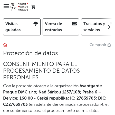
Visitas
Venta de
Traslados y
guiadas
entradas
servicios
Compartir
Protección de datos
CONSENTIMIENTO PARA EL
PROCESAMIENTO DE DATOS
PERSONALES
Con la presente otorgo a la organización
Avantgarde
Prague DMC s.r.o; Nad Šárkou 1257/108; Praha 6 –
Dejvice; 160 00 - Česká republika; IČ: 27639703; DIČ:
CZ27639703
(en adelante denominada «procesador»), el
consentimiento para el procesamiento de mis datos