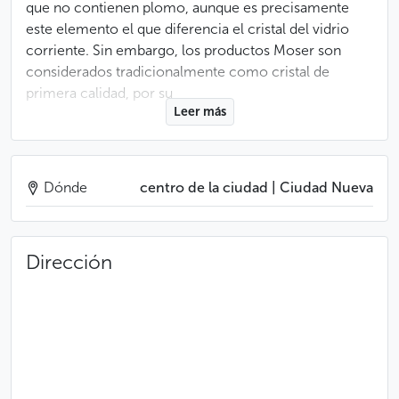
que no contienen plomo, aunque es precisamente
este elemento el que diferencia el cristal del vidrio
corriente. Sin embargo, los productos Moser son
considerados tradicionalmente como cristal de
primera calidad, por su
Leer más
delicadeza, transparencia, luminosidad y
características del material utilizado.
Dónde
centro de la ciudad | Ciudad Nueva
La producción artesanal del cristal de Bohemia, desde
el soplado hasta el delicado dorado o el pintado
a mano, pasando por el grabado, son la base del éxito
Dirección
logrado por esta marca de lujo, que sirve sus
productos asiduamente a embajadas y altos
representantes estatales, no siendo excepción el
Presidente de la República Checa.
Una de las tiendas de la cristalería Moser en Praga se
encuentra en la calle comercial Na Příkopě. Servicios