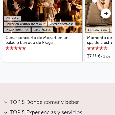
CULINARIA
SELECCIÓN AVANTGARDE PRAGUE
VENTA DE ENTRADAS
PRAGA ROMÁNTICA
ESPECTÁCULOS
BIENESTAR Y SPA
QU
Cena-concierto de Mozart en un
Momento de bi
palacio barroco de Praga
spa de 5 estrel
28
37.
€
/ 2 pers
TOP 5 Dónde comer y beber
TOP 5 Experiencias y servicios