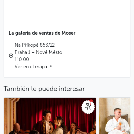
de cristalería históricos, creaciones modernas y
ediciones limitadas procedentes de estudios de
diseñadores famosos, objetos decorativos, delicados
grabados
La galería de ventas de Moser
que representan pinturas célebres, todo ello se
Na Příkopě 853/12
encuentra en esta tienda de atmósfera señorial,
Praha 1 – Nové Město
decorada con unos bonitos frisos y un mobiliario de
110 00
lujo.
Ver en el mapa
Hay 2 tiendas Moser en Praga.
También le puede interesar
Menos