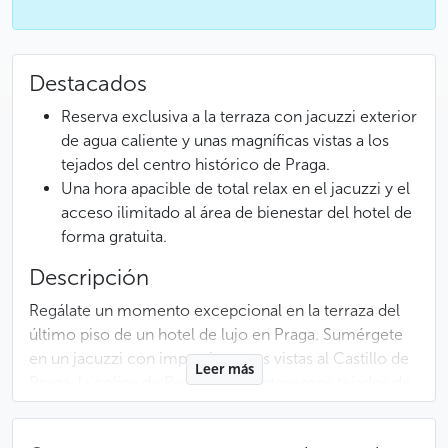
Destacados
Reserva exclusiva a la terraza con jacuzzi exterior
de agua caliente y unas magníficas vistas a los
tejados del centro histórico de Praga.
Una hora apacible de total relax en el jacuzzi y el
acceso ilimitado al área de bienestar del hotel de
forma gratuita.
Descripción
Regálate un momento excepcional en la terraza del
último piso de un hotel de lujo en Praga. Sumérgete
en un jacuzzi con impresionantes vistas al Castillo de
Leer más
Praga, la colina de Petřín y los pintorescos tejados de
la ciudad. Disfruta de una copa de Prosecco frente
a este paisaje encantador y déjate llevar por la magia