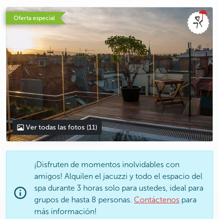
photo 5
photo 6
photo 7
photo 8
photo 9
photo 10
photo 11
Oferta especial
Ver todas las fotos
(11)
¡Disfruten de momentos inolvidables con
amigos! Alquilen el jacuzzi y todo el espacio del
spa durante 3 horas solo para ustedes, ideal para
grupos de hasta 8 personas.
Contáctenos
para
más información!