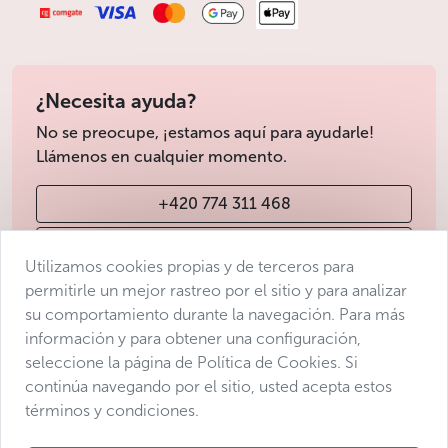
¿Necesita ayuda?
No se preocupe, ¡estamos aquí para ayudarle!
Llámenos en cualquier momento.
+420 774 311 468
info@avantgarde-prague.cz
Utilizamos cookies propias y de terceros para
permitirle un mejor rastreo por el sitio y para analizar
su comportamiento durante la navegación. Para más
Condiciones de venta
información y para obtener una configuración,
Protección de datos
seleccione la página de Política de Cookies. Si
Declaración de accesibilidad
continúa navegando por el sitio, usted acepta estos
términos y condiciones.
Manage consent
Sitemap