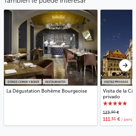
También le puede interesar
DÓNDE COMER Y BEBER
RESTAURANTES
VISITAS PRIVADAS
V
La Dégustation Bohême Bourgeoise
Visita de la Ci
privado
90
123.
€
51
111.
€
/ perso