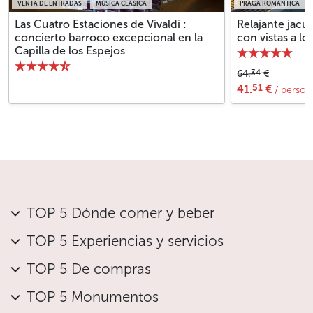
VENTA DE ENTRADAS
MÚSICA CLÁSICA
PRAGA ROMÁNTICA
Las Cuatro Estaciones de Vivaldi :
Relajante jacuz
concierto barroco excepcional en la
con vistas a lo
Capilla de los Espejos
34
64.
€
51
41.
€
/ person
TOP 5 Dónde comer y beber
TOP 5 Experiencias y servicios
TOP 5 De compras
TOP 5 Monumentos