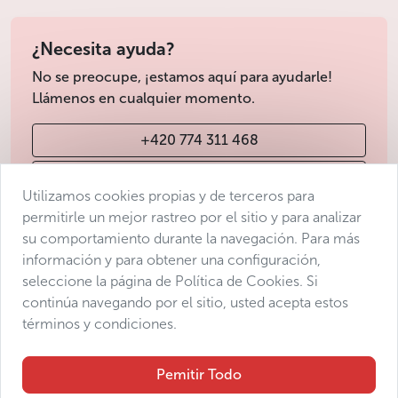
¿Necesita ayuda?
No se preocupe, ¡estamos aquí para ayudarle!
Llámenos en cualquier momento.
+420 774 311 468
info@avantgarde-prague.cz
Utilizamos cookies propias y de terceros para
permitirle un mejor rastreo por el sitio y para analizar
su comportamiento durante la navegación. Para más
Condiciones de venta
información y para obtener una configuración,
Protección de datos
seleccione la página de Política de Cookies. Si
Declaración de accesibilidad
continúa navegando por el sitio, usted acepta estos
términos y condiciones.
Manage consent
Sitemap
Pemitir Todo