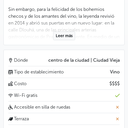
Sin embargo, para la felicidad de los bohemios
checos y de los amantes del vino, la leyenda revivió
en 2014 y abrió sus puertas en un nuevo lugar: en la
calle Dlouhá, una de las principales arterias
Leer más
gastronómicas de Praga actualmente. En medio de un
patio trasero en mal estado encontraremos
a Bokovka. El interior del establecimiento aprovecha
hábilmente los alrededores y los realza con
Dónde
centro de la ciudad | Ciudad Vieja
sofisticación y diseño: no tenemos aquí una desteñida
y decrépita colección, sino que encontramos un
Tipo de establecimiento
Vino
espacio con un servicio de sumilleres profesionales y
Costo
$$$$
un ambiente chic.
Wi-Fi gratis
Aquí no se cocina, pero podemos acompañar el vino
con una selección de quesos o, por ejemplo, con
Accesible en silla de ruedas
sardinas.
Terraza
Menos