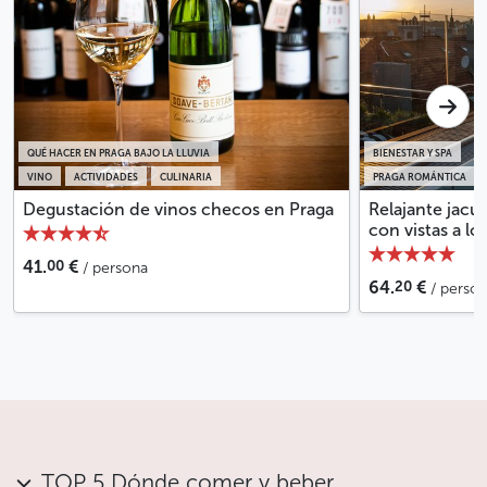
QUÉ HACER EN PRAGA BAJO LA LLUVIA
BIENESTAR Y SPA
VINO
ACTIVIDADES
CULINARIA
PRAGA ROMÁNTICA
Degustación de vinos checos en Praga
Relajante jacuz
con vistas a lo
00
41.
€
/ persona
20
64.
€
/ perso
TOP 5 Dónde comer y beber