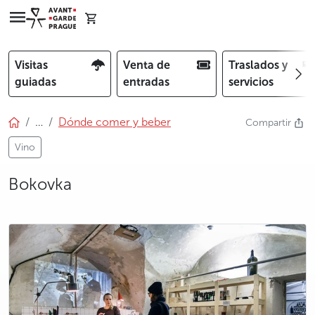
Visitas
Venta de
Traslados y
guiadas
entradas
servicios
…
Dónde comer y beber
Compartir
Vino
Bokovka
photo 5