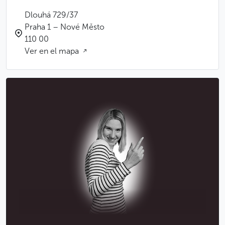
Dlouhá 729/37
Praha 1 – Nové Město
110 00
Ver en el mapa