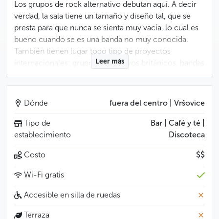
Los grupos de rock alternativo debutan aquí. A decir
verdad, la sala tiene un tamaño y diseño tal, que se
presta para que nunca se sienta muy vacía, lo cual es
bueno cuando se es una banda no muy conocida.
También tienen lugar todo tipo de proyectos
Leer más
internacionales: grupos alternativos británicos, bandas
eslovacas estrambóticas, DJ, proyecciones de
vídeos... Todo aquí tiene el estilo “cabaña en el bosque
abandonada hace 40 años”.
Dónde
fuera del centro | Vršovice
Tipo de
Bar | Café y té |
Menos
establecimiento
Discoteca
Costo
$$
Wi-Fi gratis
Accesible en silla de ruedas
Terraza