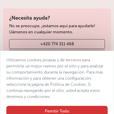
¿Necesita ayuda?
No se preocupe, ¡estamos aquí para ayudarle!
Llámenos en cualquier momento.
+420 774 311 468
info@avantgarde-prague.cz
Utilizamos cookies propias y de terceros para
permitirle un mejor rastreo por el sitio y para analizar
su comportamiento durante la navegación. Para más
Condiciones de venta
información y para obtener una configuración,
Protección de datos
seleccione la página de Política de Cookies. Si
Declaración de accesibilidad
continúa navegando por el sitio, usted acepta estos
términos y condiciones.
Manage consent
Sitemap
Pemitir Todo