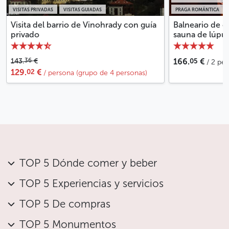
VISITAS PRIVADAS
VISITAS GUIADAS
PRAGA ROMÁNTICA
Visita del barrio de Vinohrady con guía
Balneario de c
privado
sauna de lúpu
05
36
143.
€
166.
€
/ 2 pe
02
129.
€
/ persona (grupo de 4 personas)
TOP 5 Dónde comer y beber
TOP 5 Experiencias y servicios
TOP 5 De compras
TOP 5 Monumentos