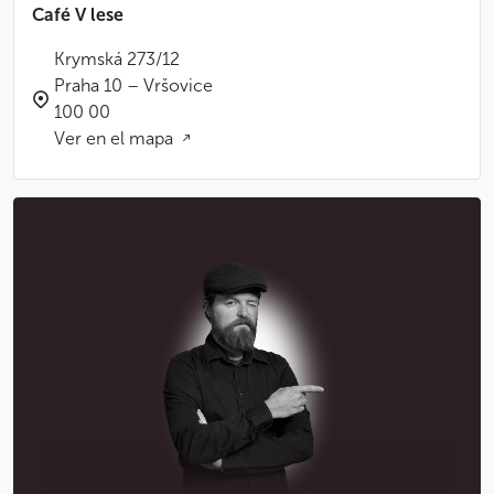
Café V lese
Krymská 273/12
Praha 10 – Vršovice
100 00
Ver en el mapa