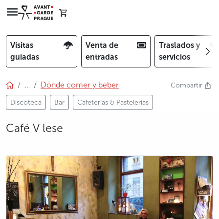
Visitas
Venta de
Traslados y
guiadas
entradas
servicios
…
Dónde comer y beber
Compartir
Discoteca
Bar
Cafeterías & Pastelerías
Café V lese
photo 5
photo 6
photo 7
photo 8
photo 9
photo 10
photo 11