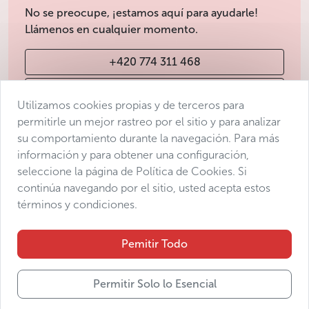
No se preocupe, ¡estamos aquí para ayudarle!
Llámenos en cualquier momento.
+420 774 311 468
info@avantgarde-prague.cz
Utilizamos cookies propias y de terceros para
permitirle un mejor rastreo por el sitio y para analizar
su comportamiento durante la navegación. Para más
Condiciones de venta
información y para obtener una configuración,
Protección de datos
seleccione la página de Política de Cookies. Si
Declaración de accesibilidad
continúa navegando por el sitio, usted acepta estos
términos y condiciones.
Manage consent
Sitemap
Pemitir Todo
Permitir Solo lo Esencial
© 2025 Avantgarde Prague DMC s.r.o.