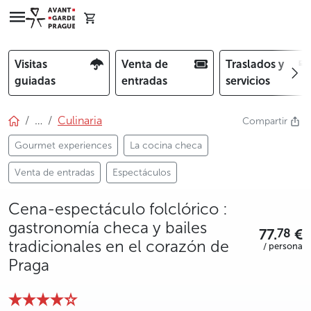
Visitas
Venta de
Traslados y
guiadas
entradas
servicios
…
Culinaria
Compartir
Gourmet experiences
La cocina checa
Venta de entradas
Espectáculos
Cena-espectáculo folclórico :
gastronomía checa y bailes
77.
€
78
tradicionales en el corazón de
/ persona
Praga