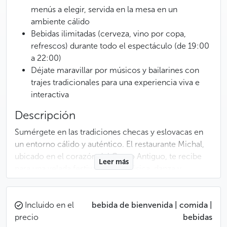
menús a elegir, servida en la mesa en un
ambiente cálido
Bebidas ilimitadas (cerveza, vino por copa,
refrescos) durante todo el espectáculo (de 19:00
a 22:00)
Déjate maravillar por músicos y bailarines con
trajes tradicionales para una experiencia viva e
interactiva
Descripción
Sumérgete en las tradiciones checas y eslovacas en
un entorno cálido y auténtico. El restaurante Michal,
ubicado en el corazón del Casco Antiguo, te recibe
Leer más
para una velada festiva donde música, danza y
gastronomía se combinan en perfecta armonía.
A tu llegada, un equipo sonriente te recibe en un salón
Incluido en el
bebida de bienvenida | comida |
rústico y acogedor, típico de las tabernas de Bohemia.
precio
bebidas