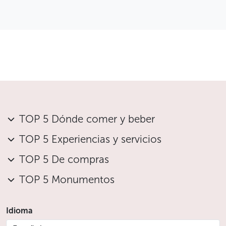
El espectáculo empieza a las 19:00 h
La cena y el espectáculo están incluidos en el
precio del ticket
Aforo limitado – se recomienda reservar
Apto para todos — niños bienvenidos
Menos
TOP 5 Dónde comer y beber
TOP 5 Experiencias y servicios
TOP 5 De compras
TOP 5 Monumentos
Idioma