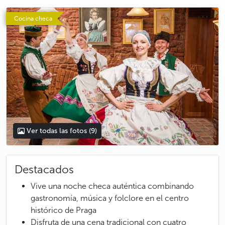
photo 5
photo 6
photo 7
photo 8
photo 9
Cocina checa
Ver todas las fotos
(9)
Destacados
Vive una noche checa auténtica combinando
gastronomía, música y folclore en el centro
histórico de Praga
Disfruta de una cena tradicional con cuatro