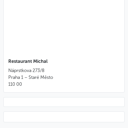
MENÚ TRADICIONAL CON CARNE ASADA
Aperitivo
Variaciones de entrantes según la temporada
Donut relleno de solomillo de cerdo
desmenuzado
Muslo de pato, roulade de ternera, panceta de
cerdo marinada y asada
Col roja, bolas de masa de Carlsbad, bolas de
Restaurant Michal
masa de patata y tortitas de patata
Náprstkova 273/8
Postre casero
Praha 1 – Staré Město
Café o té
110 00
MENÚ DE PESCADO
Aperitivo
Variaciones de entrantes según la temporada
Croqueta de pescado
Filete de pescado a la parrilla, puré de verduras y