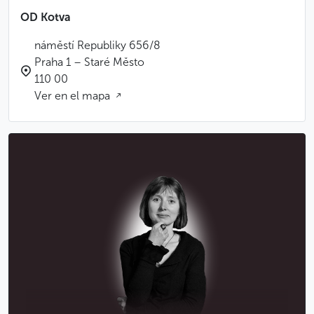
OD Kotva
náměstí Republiky 656/8
Praha 1 – Staré Město
110 00
Ver en el mapa