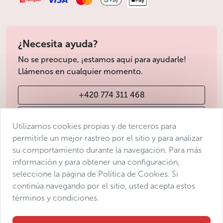
¿Necesita ayuda?
No se preocupe, ¡estamos aquí para ayudarle!
Llámenos en cualquier momento.
+420 774 311 468
info@avantgarde-prague.cz
Utilizamos cookies propias y de terceros para
permitirle un mejor rastreo por el sitio y para analizar
su comportamiento durante la navegación. Para más
Condiciones de venta
información y para obtener una configuración,
Protección de datos
seleccione la página de Política de Cookies. Si
Declaración de accesibilidad
continúa navegando por el sitio, usted acepta estos
términos y condiciones.
Manage consent
Sitemap