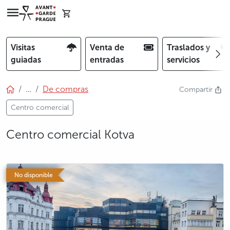
Visitas
Venta de
Traslados y
guiadas
entradas
servicios
…
De compras
Compartir
Centro comercial
Centro comercial Kotva
photo 5
No disponible