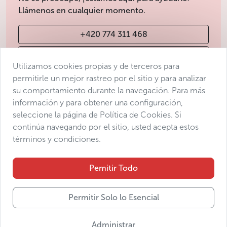
Llámenos en cualquier momento.
+420 774 311 468
info@avantgarde-prague.cz
Utilizamos cookies propias y de terceros para
permitirle un mejor rastreo por el sitio y para analizar
su comportamiento durante la navegación. Para más
Condiciones de venta
información y para obtener una configuración,
Protección de datos
seleccione la página de Política de Cookies. Si
Declaración de accesibilidad
continúa navegando por el sitio, usted acepta estos
términos y condiciones.
Manage consent
Sitemap
Pemitir Todo
Permitir Solo lo Esencial
© 2025 Avantgarde Prague DMC s.r.o.
Administrar