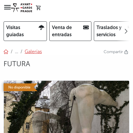
Visitas
Venta de
Traslados y
guiadas
entradas
servicios
…
Galerías
Compartir
FUTURA
photo 5
photo 6
No disponible