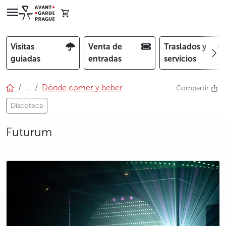
Visitas
Venta de
Traslados y
guiadas
entradas
servicios
…
Dónde comer y beber
Compartir
Discoteca
Futurum
photo 5
photo 6