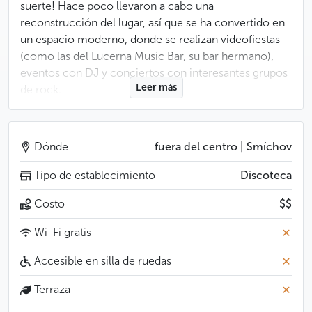
suerte! Hace poco llevaron a cabo una
reconstrucción del lugar, así que se ha convertido en
un espacio moderno, donde se realizan videofiestas
(como las del Lucerna Music Bar, su bar hermano),
eventos con DJ y conciertos con interesantes grupos
Leer más
de rock.
Como el club no está en el centro de Praga, su
principal público son los checos. El objetivo del club
Dónde
fuera del centro | Smíchov
no es llenarse los bolsillos, sino ofrecer un buen
momento con una programación interesante, que
Tipo de establecimiento
Discoteca
estimule los sentidos.
Costo
$$
Menos
Wi-Fi gratis
Accesible en silla de ruedas
Terraza