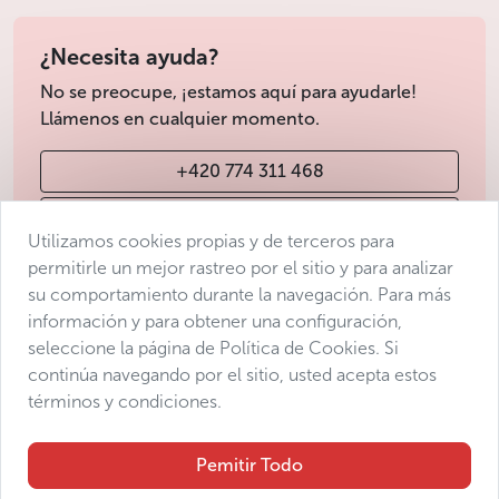
¿Necesita ayuda?
No se preocupe, ¡estamos aquí para ayudarle!
Llámenos en cualquier momento.
+420 774 311 468
info@avantgarde-prague.cz
Utilizamos cookies propias y de terceros para
permitirle un mejor rastreo por el sitio y para analizar
su comportamiento durante la navegación. Para más
Condiciones de venta
información y para obtener una configuración,
Protección de datos
seleccione la página de Política de Cookies. Si
Declaración de accesibilidad
continúa navegando por el sitio, usted acepta estos
términos y condiciones.
Manage consent
Sitemap
Pemitir Todo