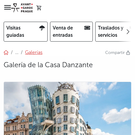
Visitas
Venta de
Traslados y
guiadas
entradas
servicios
…
Galerías
Compartir
Galería de la Casa Danzante
photo 5
photo 6
photo 7
photo 8
photo 9