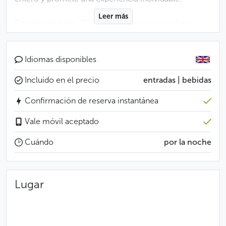
Leer más
Esta gira de bares “Pub Crawl”, empieza con barra
libre de bebidas alcohólicas en el bar de la casa.
Durante una hora o dos (dependiendo de la hora de
inicio elegida), barra libre de cerveza checa, vino de
Idiomas disponibles
Moravia, vodka y absenta.
Incluido en el precio
entradas | bebidas
Después de calentar motores, nos esperan otros dos
Confirmación de reserva instantánea
o três bares de atmósfera intensa, con un chupito de
bienvenida para celebrar la llegada a cada uno de
Vale móvil aceptado
ellos.
Cuándo
por la noche
Terminarás la fiesta en el club de baile de 5 pisos más
grande de Europa Central: Karlovy lázně (un estilo de
música diferente en cada piso), donde puedes
Lugar
ingresar gratis gracias a la entrada VIP incluida en el
precio de la gira de esta noche.