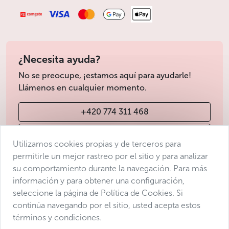
¿Necesita ayuda?
No se preocupe, ¡estamos aquí para ayudarle!
Llámenos en cualquier momento.
+420 774 311 468
info@avantgarde-prague.cz
Utilizamos cookies propias y de terceros para
permitirle un mejor rastreo por el sitio y para analizar
su comportamiento durante la navegación. Para más
Condiciones de venta
información y para obtener una configuración,
Protección de datos
seleccione la página de Política de Cookies. Si
Declaración de accesibilidad
continúa navegando por el sitio, usted acepta estos
términos y condiciones.
Manage consent