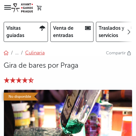
Visitas
Venta de
Traslados y
guiadas
entradas
servicios
…
Culinaria
Compartir
Gira de bares por Praga
photo 5
photo 6
photo 7
No disponible