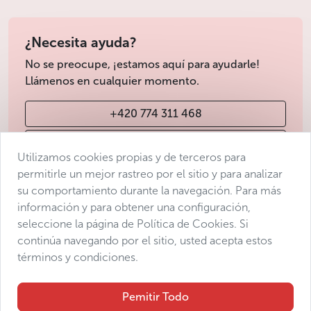
¿Necesita ayuda?
No se preocupe, ¡estamos aquí para ayudarle!
Llámenos en cualquier momento.
+420 774 311 468
info@avantgarde-prague.cz
Utilizamos cookies propias y de terceros para
permitirle un mejor rastreo por el sitio y para analizar
su comportamiento durante la navegación. Para más
Condiciones de venta
información y para obtener una configuración,
Protección de datos
seleccione la página de Política de Cookies. Si
Declaración de accesibilidad
continúa navegando por el sitio, usted acepta estos
términos y condiciones.
Manage consent
Sitemap
Pemitir Todo