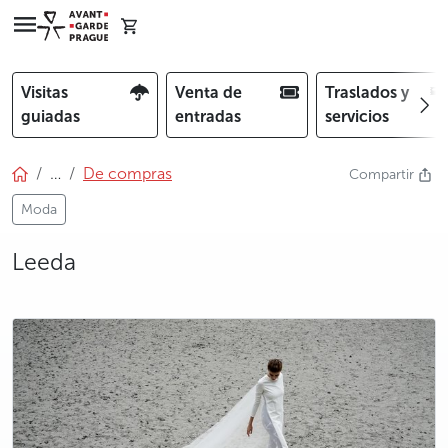
Visitas
Venta de
Traslados y
guiadas
entradas
servicios
…
De compras
Compartir
Moda
Leeda
photo 5