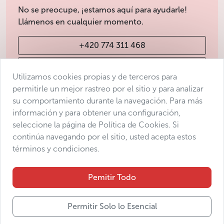
No se preocupe, ¡estamos aquí para ayudarle!
Llámenos en cualquier momento.
+420 774 311 468
info@avantgarde-prague.cz
Utilizamos cookies propias y de terceros para
permitirle un mejor rastreo por el sitio y para analizar
su comportamiento durante la navegación. Para más
Condiciones de venta
información y para obtener una configuración,
Protección de datos
seleccione la página de Política de Cookies. Si
Declaración de accesibilidad
continúa navegando por el sitio, usted acepta estos
términos y condiciones.
Manage consent
Sitemap
Pemitir Todo
Permitir Solo lo Esencial