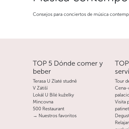
Consejos para conciertos de música contempor
TOP 5 Dónde comer y
TOP 
beber
serv
Terasa U Zlaté studně
Tour d
V Zátiší
Cena-c
Lokál U Bílé kuželky
palaci
Mincovna
Visita
500 Restaurant
patine
→ Nuestros favoritos
Degust
Relajan