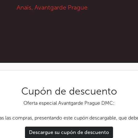
Anaïs, Avantgarde Prague
Desde finales de 2017, los productos de la
cristalería de Nižbor también se pueden
comprar en Praga, en la tienda Rückl
Flagship Store, la cual se encuentra al
frente del Teatro de los Estados. Aquí
encontraremos la expresión del cristal en
diferentes estilos modernos, revitalizando
la imagen clásica de la marca. ¡Si estamos
buscando regalos para una boda, aquí nos
llenaremos de ideas!
Cupón de descuento
Menos
Oferta especial Avantgarde Prague DMC:
s las compras, presentando este cupón descargable, que deb
Descargue su cupón de descuento