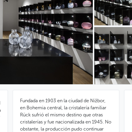
Fundada en 1903 en la ciudad de Nižbor,
d
en Bohemia central, la cristalería familiar
a
Rück sufrió el mismo destino que otras
cristalerías y fue nacionalizada en 1945. No
obstante, la producción pudo continuar