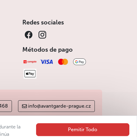
Redes sociales
Métodos de pago
 468
info@avantgarde-prague.cz
durante la
Pemitir Todo
tinúa