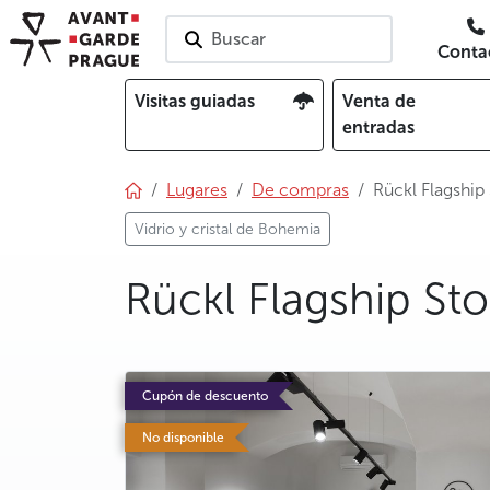
Buscar
Conta
Visitas guiadas
Venta de
entradas
Lugares
De compras
Rückl Flagship
Vidrio y cristal de Bohemia
Rückl Flagship Sto
photo 5
photo 6
Cupón de descuento
No disponible