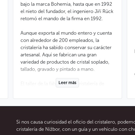
bajo la marca Bohemia, hasta que en 1992
el nieto del fundador, el ingeniero Jiří Rück
retomó el mando de la firma en 1992.
Aunque exporta al mundo entero y cuenta
con alrededor de 200 empleados, la
cristalería ha sabido conservar su carácter
artesanal. Aquí se fabrican una gran
variedad de productos de cristal soplado,
tallado, gravado y pintado a mano.
Leer más
El taller de la fábrica de la cristalería de
Nižbor, ubicado a 45 minutos de Praga
aproximadamente, se encuentra abierto al
público todo el año. Allí podremos
explorar los procesos de fabricación,
soplado, grabado y decoración del cristal.
Si nos causa curiosidad el oficio del cristalero, podem
Igualmente, podremos adquirir los
cristalería de Nižbor, con un guía y un vehículo con ch
productos originales en la tienda.