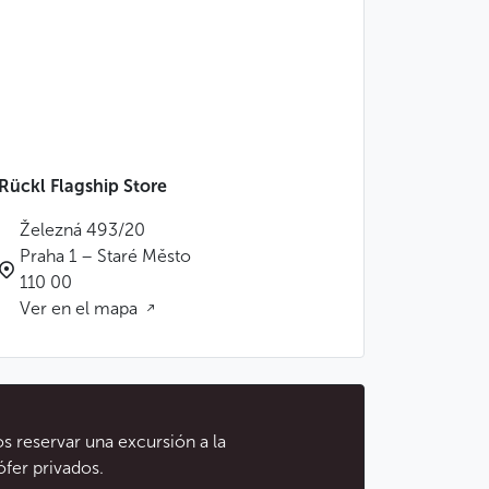
Rückl Flagship Store
Železná 493/20
Praha 1 – Staré Město
110 00
Ver en el mapa
os reservar una excursión a la
ófer privados.