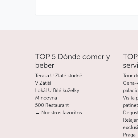
TOP 5 Dónde comer y
TOP 
beber
serv
Terasa U Zlaté studně
Tour d
V Zátiší
Cena-c
Lokál U Bílé kuželky
palaci
Mincovna
Visita
500 Restaurant
patine
→ Nuestros favoritos
Degust
Relajan
exclusi
Praga