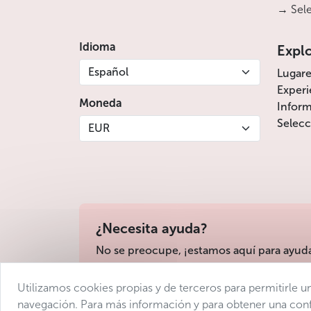
→ Sele
Idioma
Expl
Español
Lugare
Experi
Moneda
Inform
Selecc
EUR
¿Necesita ayuda?
No se preocupe, ¡estamos aquí para ayud
Utilizamos cookies propias y de terceros para permitirle un
Condiciones de venta
Protección de datos
navegación. Para más información y para obtener una confi