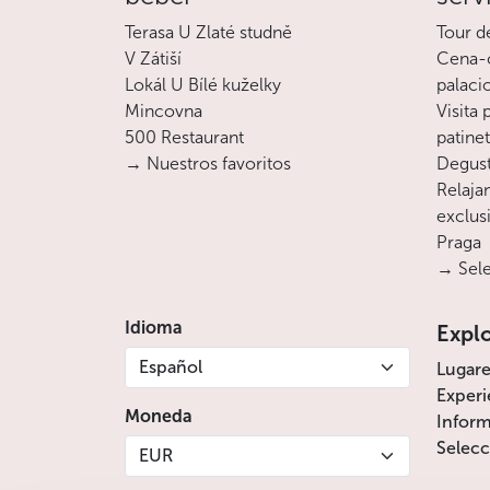
Terasa U Zlaté studně
Tour d
V Zátiší
Cena-c
Lokál U Bílé kuželky
palaci
Mincovna
Visita
500 Restaurant
patine
→ Nuestros favoritos
Degust
Relajan
exclusi
Praga
→ Sele
Idioma
Expl
Español
Lugare
Experi
Moneda
Inform
Selecc
EUR