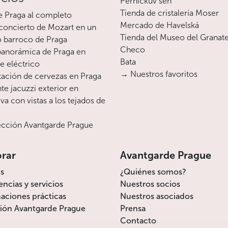
Perníčkův sen
Tienda de cristalería Moser
e Praga al completo
Mercado de Havelská
oncierto de Mozart en un
Tienda del Museo del Granat
o barroco de Praga
Checo
 panorámica de Praga en
Bata
te eléctrico
→ Nuestros favoritos
ación de cervezas en Praga
te jacuzzi exterior en
va con vistas a los tejados de
cción Avantgarde Prague
orar
Avantgarde Prague
s
¿Quiénes somos?
encias y servicios
Nuestros socios
aciones prácticas
Nuestros asociados
ión Avantgarde Prague
Prensa
Contacto