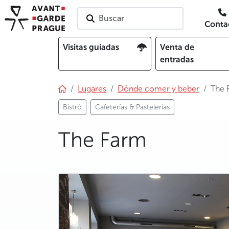
Buscar
Conta
Visitas guiadas
Venta de
entradas
Lugares
Dónde comer y beber
The 
Bistró
Cafeterías & Pastelerías
The Farm
photo 5
photo 6
photo 7