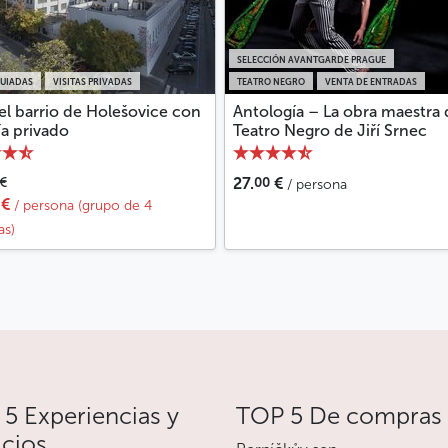
SELECCIÓN AVANTGARDE PRAGUE
GUIADAS
VISITAS PRIVADAS
TEATRO NEGRO
VENTA DE ENTRADAS
 el barrio de Holešovice con
Antología – La obra maestra 
a privado
Teatro Negro de Jiří Srnec
00
€
27.
€
/ persona
€
/ persona (grupo de 4
as)
5 Experiencias y
TOP 5 De compras
icios