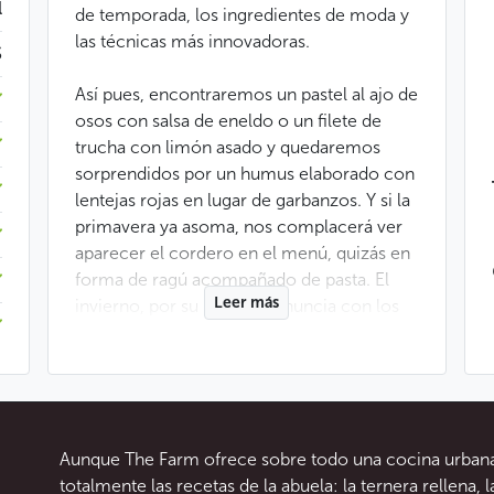
l
de temporada, los ingredientes de moda y
las técnicas más innovadoras.
$
Así pues, encontraremos un pastel al ajo de
osos con salsa de eneldo o un filete de
trucha con limón asado y quedaremos
sorprendidos por un humus elaborado con
lentejas rojas en lugar de garbanzos. Y si la
primavera ya asoma, nos complacerá ver
aparecer el cordero en el menú, quizás en
forma de ragú acompañado de pasta. El
Leer más
invierno, por su parte, se anuncia con los
sabores que llegan desde el bosque, como
las setas y la caza. Sea cual sea la
temporada, en The Farm la comida tiene
un carácter lúdico, como un sorprendente
menú especial de San Valentín o un
Aunque The Farm ofrece sobre todo una cocina urbana y
abundante brunch. Aquellos que se fijan en
totalmente las recetas de la abuela: la ternera rellena, 
el origen de los ingredientes apreciarán