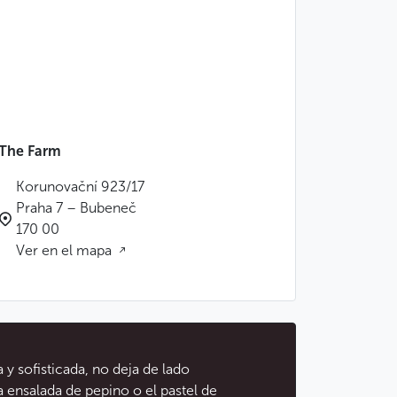
The Farm
Korunovační 923/17
Praha 7 – Bubeneč
170 00
Ver en el mapa
 sofisticada, no deja de lado
la ensalada de pepino o el pastel de