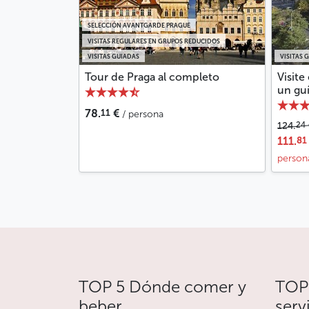
SELECCIÓN AVANTGARDE PRAGUE
VISITAS REGULARES EN GRUPOS REDUCIDOS
VISITAS GUIADAS
VISITAS 
Tour de Praga al completo
Visite
un guí
11
78.
€
/ persona
24
124.
81
111.
person
TOP 5 Dónde comer y
TOP 
beber
serv