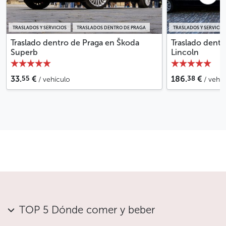
TRASLADOS Y SERVICIOS
TRASLADOS DENTRO DE PRAGA
TRASLADOS Y SERVICIO
Traslado dentro de Praga en Škoda
Traslado dentr
Superb
Lincoln
55
38
33.
€
186.
€
/ vehículo
/ vehí
TOP 5 Dónde comer y beber