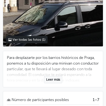
Ver todas las fotos
(1)
Para desplazarte por los barrios históricos de Praga,
ponemos a tu disposición una minivan con conductor
particular, que te llevará al lugar deseado con toda
comodidad. El conductor te estará esperando a la
Leer más
hora precisa y en la dirección que indiques.
Útil
Número de participantes posibles
Es posible reservar el traslado con una antelación
1–7
mínima de 9 horas.