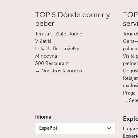
TOP 5 Dónde comer y
TOP 
beber
serv
Terasa U Zlaté studně
Tour d
V Zátiší
Cena-c
Lokál U Bílé kuželky
palaci
Mincovna
Visita
500 Restaurant
patine
→ Nuestros favoritos
Degust
Relajan
exclusi
Praga
→ Sele
Idioma
Expl
Español
Lugare
Experi