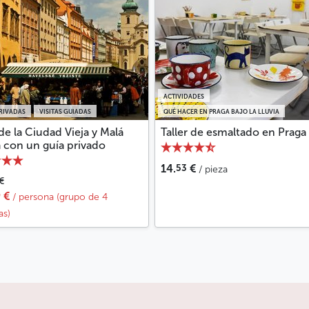
ACTIVIDADES
PRIVADAS
VISITAS GUIADAS
QUÉ HACER EN PRAGA BAJO LA LLUVIA
 de la Ciudad Vieja y Malá
Taller de esmaltado en Praga
 con un guía privado
53
14.
€
/ pieza
€
9
€
/ persona (grupo de 4
as)