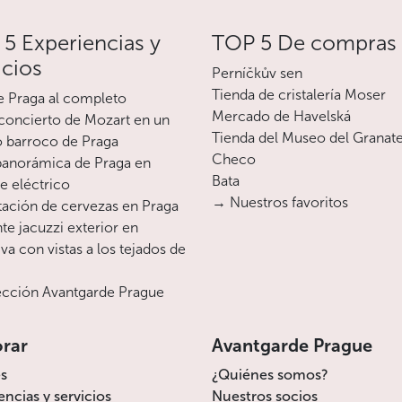
5 Experiencias y
TOP 5 De compras
icios
Perníčkův sen
Tienda de cristalería Moser
e Praga al completo
Mercado de Havelská
oncierto de Mozart en un
Tienda del Museo del Granat
o barroco de Praga
Checo
 panorámica de Praga en
Bata
te eléctrico
→ Nuestros favoritos
ación de cervezas en Praga
te jacuzzi exterior en
va con vistas a los tejados de
cción Avantgarde Prague
orar
Avantgarde Prague
s
¿Quiénes somos?
encias y servicios
Nuestros socios