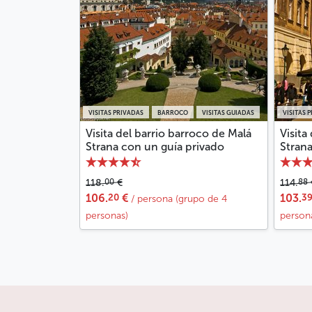
VISITAS PRIVADAS
BARROCO
VISITAS GUIADAS
VISITAS 
Visita del barrio barroco de Malá
Visita
Strana con un guía privado
Strana
00
88
118.
€
114.
20
3
106.
€
103.
/ persona (grupo de 4
personas)
person