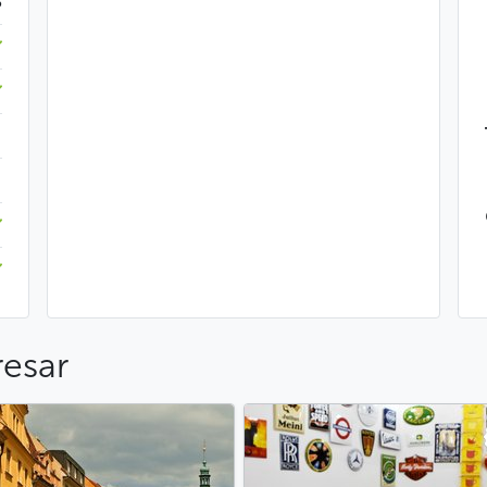
$
resar