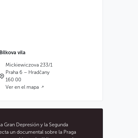
Bílkova vila
Mickiewiczova 233/1
Praha 6 – Hradčany
160 00
Ver en el mapa
la Gran Depresión y la Segunda
oyecta un documental sobre la Praga