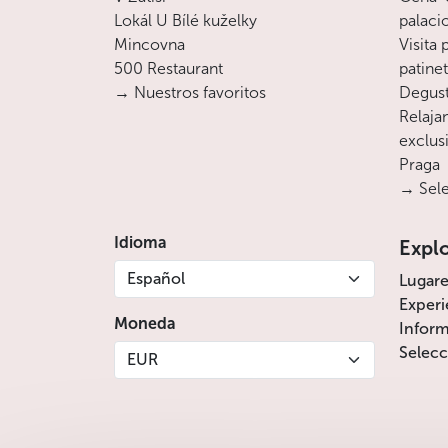
Lokál U Bílé kuželky
palaci
Mincovna
Visita
500 Restaurant
patine
→ Nuestros favoritos
Degust
Relajan
exclusi
Praga
→ Sele
Idioma
Expl
Español
Lugare
Experi
Moneda
Inform
Selecc
EUR