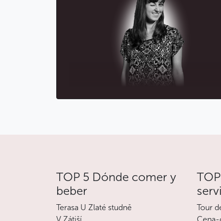
TOP 5 Dónde comer y
TOP 
beber
serv
Terasa U Zlaté studně
Tour d
V Zátiší
Cena-c