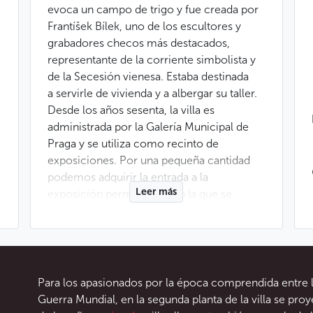
evoca un campo de trigo y fue creada por
Frantíšek Bílek, uno de los escultores y
grabadores checos más destacados,
representante de la corriente simbolista y
de la Secesión vienesa. Estaba destinada
a servirle de vivienda y a albergar su taller.
Desde los años sesenta, la villa es
administrada por la Galería Municipal de
Praga y se utiliza como recinto de
exposiciones. Por una pequeña cantidad
podemos adquirir la entrada a la
Leer más
exposición permanente, en la que se
muestra el mobiliario de época de la casa,
el taller de Bílek y algunas obras de su gran
periodo creador, así como exposiciones
temporales.
Para los apasionados por la época comprendida entre 
Bílek concibió y mandó construir su villa
Guerra Mundial, en la segunda planta de la villa se pr
en 1911. Se encuentra entre los jardines