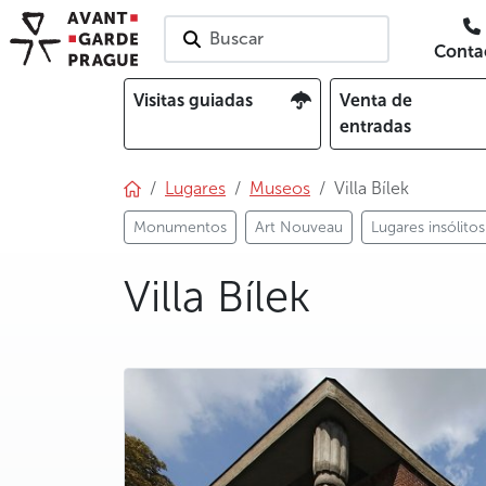
Buscar
Conta
Visitas guiadas
Venta de
entradas
Lugares
Museos
Villa Bílek
Monumentos
Art Nouveau
Lugares insólitos
Villa Bílek
photo 5
photo 6
photo 7
photo 8
photo 9