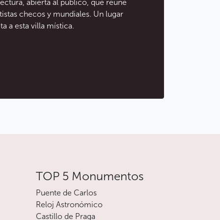
lectura, abierta al público, que reúne
tistas checos y mundiales. Un lugar
 a esta villa mística.
TOP 5 Monumentos
Puente de Carlos
Reloj Astronómico
Castillo de Praga