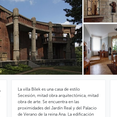
La villa Bílek es una casa de estilo
y
Secesión, mitad obra arquitectónica, mitad
obra de arte. Se encuentra en las
proximidades del Jardín Real y del Palacio
de Verano de la reina Ana. La edificación