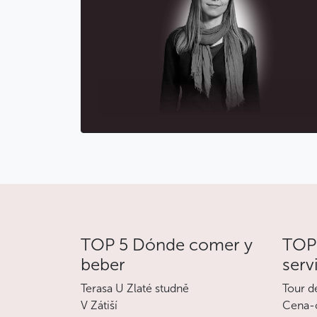
TOP 5 Dónde comer y
TOP 
beber
serv
Terasa U Zlaté studně
Tour d
V Zátiší
Cena-c