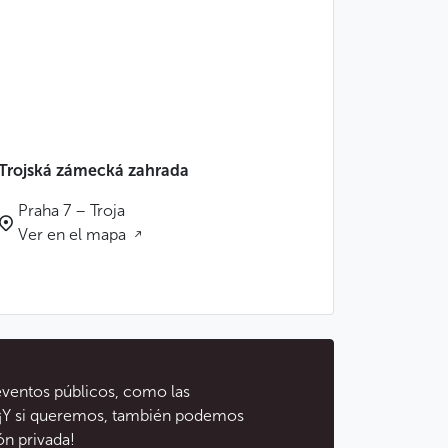
Trojská zámecká zahrada
Praha 7 – Troja
Ver en el mapa
eventos públicos, como las
. ¡Y si queremos, también podemos
ón privada!