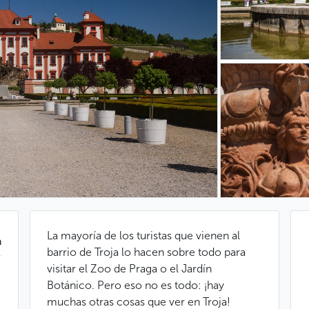
La mayoría de los turistas que vienen al
a
barrio de Troja lo hacen sobre todo para
visitar el Zoo de Praga o el Jardín
Botánico. Pero eso no es todo: ¡hay
muchas otras cosas que ver en Troja!