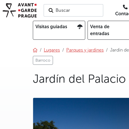
Buscar
Conta
Visitas guiadas
Venta de
entradas
Lugares
Parques y jardines
Jardín de
Barroco
Jardín del Palacio
photo 5
photo 6
photo 7