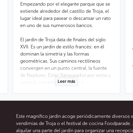
Empezando por el elegante parque que se
extiende alrededor del castillo de Troja, el
lugar ideal para pasear o descansar un rato
en uno de sus numerosos bancos.
El jardín de Troja data de finales del siglo
XVII. Es un jardín de estilo francés: en él
dominan la simetría y las formas
geométricas. Sus caminos rectilíneos
convergen en un punto central, la fuente
de Neptuno. Están flanqueados por setos y
Leer más
césped, con árboles frutales y
ornamentales. Por todas partes pueden
admirarse obras interesantes, como
esculturas, fuentes o una colección de
piezas de terracota alineadas en la terraza
Este magnífico jardín acoge periódicamente diversos 
superior. Uno de los elementos más
vendimias de Troja o el festival de cocina Foodparade
espectaculares del jardín es, sin duda
alquilar una parte del jardín para organizar una recepci
alguna, la escalera monumental de dos