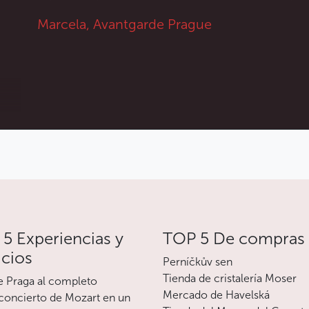
brazos que da acceso directo al palacio y
Marcela, Avantgarde Prague
que está decorada con esculturas
inspiradas en motivos de la antigüedad. No
hay que perderse tampoco el vergel y su
laberinto vegetal, una atracción
especialmente divertida para los niños.
Cerca del palacio, encontramos el viñedo
de Santa Clara, que en su origen
pertenecía al mismo propietario. Debe su
nombre a la esposa del fundador del
palacio, Clara Bernardina von Maltzahn.
Actualmente, el viñedo y su capilla forman
parte del Jardín Botánico de Praga.
5 Experiencias y
TOP 5 De compras
icios
Perníčkův sen
La entrada al jardín del castillo de Troja es
Tienda de cristalería Moser
gratuita durante el horario de apertura del
e Praga al completo
Mercado de Havelská
palacio. Es posible visitarlo sin acceder al
oncierto de Mozart en un