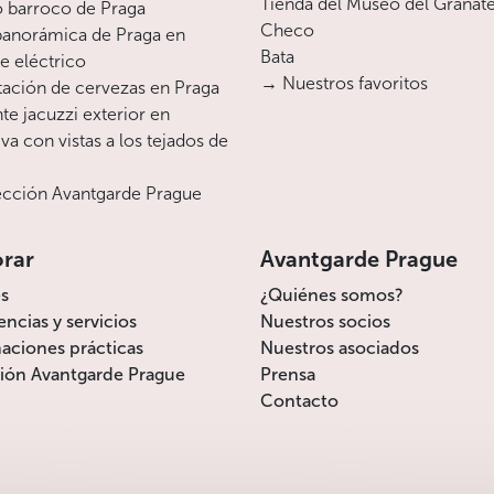
Tienda del Museo del Granat
interior del palacio y aprovechar para dar
o barroco de Praga
Checo
un paseo por el parque de Stromovka, que
 panorámica de Praga en
Bata
se encuentra no lejos de aquí.
te eléctrico
→ Nuestros favoritos
ación de cervezas en Praga
te jacuzzi exterior en
Menos
va con vistas a los tejados de
cción Avantgarde Prague
orar
Avantgarde Prague
s
¿Quiénes somos?
encias y servicios
Nuestros socios
aciones prácticas
Nuestros asociados
ión Avantgarde Prague
Prensa
Contacto