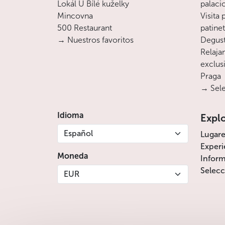
Lokál U Bílé kuželky
palaci
Mincovna
Visita
500 Restaurant
patine
→ Nuestros favoritos
Degust
Relajan
exclusi
Praga
→ Sele
Idioma
Expl
Español
Lugare
Experi
Moneda
Inform
Selecc
EUR