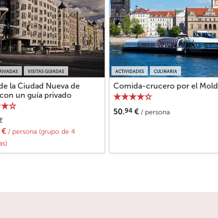
PRIVADAS
VISITAS GUIADAS
ACTIVIDADES
CULINARIA
 de la Ciudad Nueva de
Comida-crucero por el Mold
 con un guía privado
94
50.
€
/ persona
€
€
/ persona (grupo de 4
as)