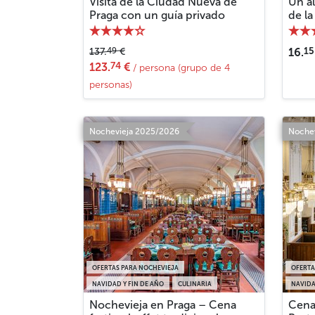
Visita de la Ciudad Nueva de
Un al
Praga con un guía privado
de la
15
49
137.
€
16.
74
123.
€
/ persona (grupo de 4
personas)
Nochevieja 2025/2026
Noche
OFERTAS PARA NOCHEVIEJA
OFERTA
NAVIDAD Y FIN DE AÑO
CULINARIA
NAVIDA
Nochevieja en Praga – Cena
Cena