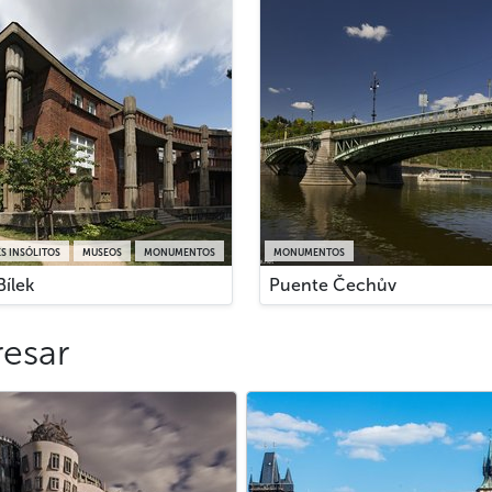
S INSÓLITOS
MUSEOS
MONUMENTOS
MONUMENTOS
Bílek
Puente Čechův
resar