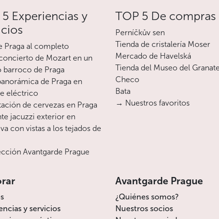
5 Experiencias y
TOP 5 De compras
icios
Perníčkův sen
Tienda de cristalería Moser
e Praga al completo
Mercado de Havelská
oncierto de Mozart en un
Tienda del Museo del Granat
o barroco de Praga
Checo
 panorámica de Praga en
Bata
te eléctrico
→ Nuestros favoritos
ación de cervezas en Praga
te jacuzzi exterior en
va con vistas a los tejados de
cción Avantgarde Prague
orar
Avantgarde Prague
s
¿Quiénes somos?
encias y servicios
Nuestros socios