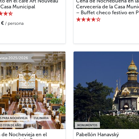
to en el café Art Nouveau
Cena de Nochebuena en la
 Casa Municipal
Cervecería de la Casa Muni
– Buffet checo festivo en P
€
/ persona
vieja 2025/2026
S PARA NOCHEVIEJA
CULINARIA
D Y FIN DE AÑO
MONUMENTOS
 de Nochevieja en el
Pabellón Hanavský