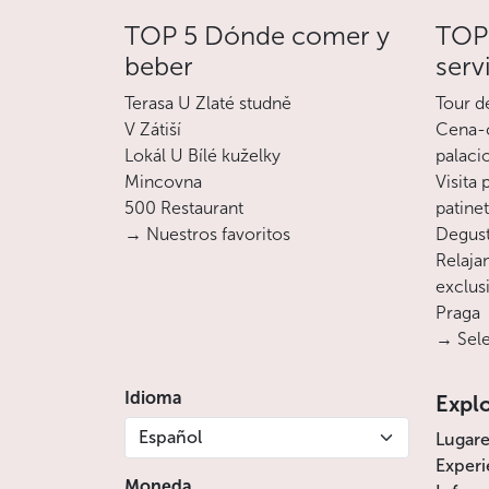
TOP 5 Dónde comer y
TOP 
beber
serv
Terasa U Zlaté studně
Tour d
V Zátiší
Cena-c
Lokál U Bílé kuželky
palaci
Mincovna
Visita
500 Restaurant
patine
→ Nuestros favoritos
Degust
Relajan
exclusi
Praga
→ Sele
Idioma
Expl
Español
Lugare
Experi
Moneda