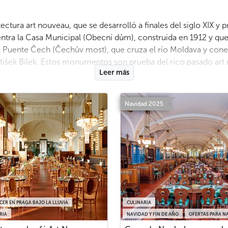
ctura art nouveau, que se desarrolló a finales del siglo XIX y 
tra la Casa Municipal (Obecní dům), construida en 1912 y que
Puente Čech (Čechův most), que cruza el río Moldava y conecta
František Bílek. Estos monumentos son prueba del rico pasado ar
Leer más
Menos
Navidad 2025
CER EN PRAGA BAJO LA LLUVIA
CULINARIA
RIA
NAVIDAD Y FIN DE AÑO
OFERTAS PARA N