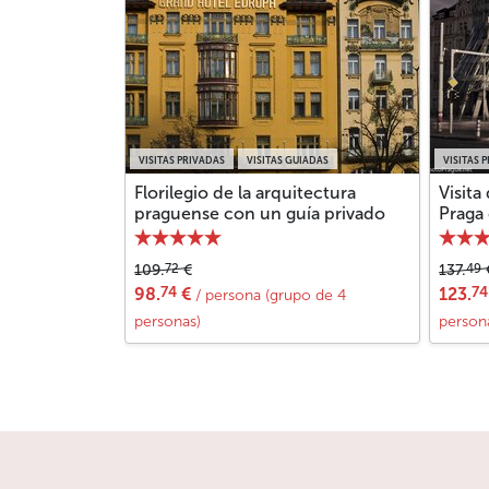
VISITAS PRIVADAS
VISITAS GUIADAS
VISITAS 
Florilegio de la arquitectura
Visita
praguense con un guía privado
Praga
72
49
109.
€
137.
74
74
98.
€
123.
/ persona (grupo de 4
personas)
person