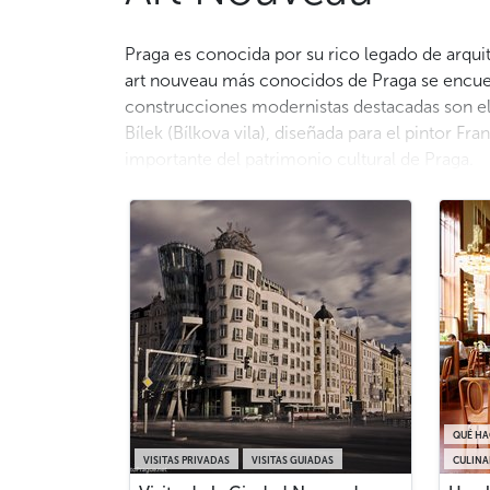
Praga es conocida por su rico legado de arquite
art nouveau más conocidos de Praga se encuen
construcciones modernistas destacadas son el 
Bílek (Bílkova vila), diseñada para el pintor 
importante del patrimonio cultural de Praga.
QUÉ HA
VISITAS PRIVADAS
VISITAS GUIADAS
CULINA