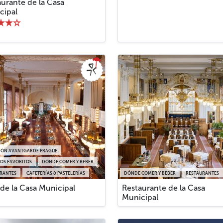
urante de la Casa
cipal
IÓN AVANTGARDE PRAGUE
OS FAVORITOS
DÓNDE COMER Y BEBER
RANTES
CAFETERÍAS & PASTELERÍAS
DÓNDE COMER Y BEBER
RESTAURANTES
de la Casa Municipal
Restaurante de la Casa
Municipal