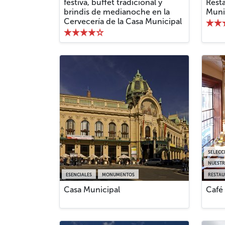
festiva, buffet tradicional y
Resta
brindis de medianoche en la
Muni
Cervecería de la Casa Municipal
SELECC
NUESTR
ESENCIALES
MONUMENTOS
RESTAU
Casa Municipal
Café 