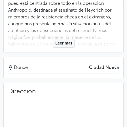
pues, está centrada sobre todo en la operación
Anthropoid, destinada al asesinato de Heydrich por
miembros de la resistencia checa en el extranjero,
aunque nos presenta además la situación antes del
atentado y las consecuencias del mismo. La más
trágica fue, probablemente, la masacre de los
Leer más
habitantes de Lidice por los nazis, aunque la relación
entre este pueblo y la organización del atentado no
fue más que un pretexto fundado tan solo en
suposiciones inverificables.
Dónde
Ciudad Nueva
La entrada a la exposición es gratuita, aunque se
admiten contribuciones voluntarias. Está dividida en
Dirección
dos partes: la primera consta de paneles cubiertos de
textos y de una abundante documentación
fotográfica, así como vitrinas que contienen objetos
conservados a pesar de estos sucesos trágicos. Todo
está relatado en detalle; desde el pacto de Múnich, la
anexión de Checoslovaquia por los alemanes, la