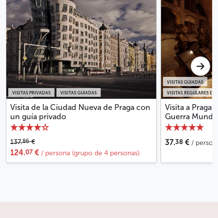
VISITAS GUIADAS
VISITAS PRIVADAS
VISITAS GUIADAS
VISITAS REGULARES EN
Visita de la Ciudad Nueva de Praga con
Visita a Praga
un guía privado
Guerra Mundia
38
86
137.
€
37.
€
/ person
07
124.
€
/ persona (grupo de 4 personas)