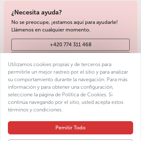
¿Necesita ayuda?
No se preocupe, ¡estamos aquí para ayudarle!
Llámenos en cualquier momento.
+420 774 311 468
info@avantgarde-prague.cz
Utilizamos cookies propias y de terceros para
permitirle un mejor rastreo por el sitio y para analizar
su comportamiento durante la navegación. Para más
Condiciones de venta
información y para obtener una configuración,
Protección de datos
seleccione la página de Política de Cookies. Si
Declaración de accesibilidad
continúa navegando por el sitio, usted acepta estos
términos y condiciones.
Manage consent
Sitemap
Pemitir Todo