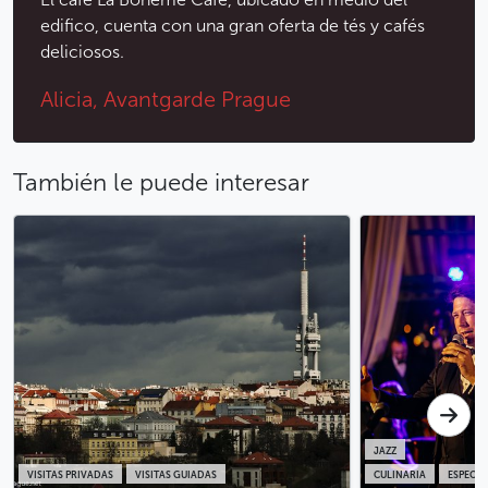
edifico, cuenta con una gran oferta de tés y cafés
deliciosos.
Alicia, Avantgarde Prague
También le puede interesar
JAZZ
VISITAS PRIVADAS
VISITAS GUIADAS
CULINARIA
ESPECT