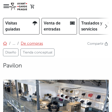
Visitas
Venta de
Traslados y
guiadas
entradas
servicios
…
De compras
Compartir
Diseño
Tienda conceptual
Pavilon
photo 5
photo 6
photo 7