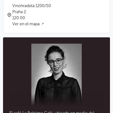
Vinohradská 1200/50
Praha 2
120 00
Ver en el mapa
El café La Bohème Café, ubicado en medio del