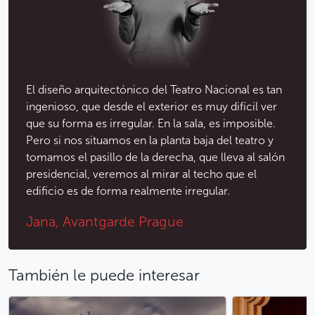
que representan la construcción del teatro, cuyo
autor es Vojtěch Hynais.
Si desea
comprar entradas para el Teatro Nacional
o para cualquiera de sus otras salas (Nueva Escena,
Ópera Estatal, Teatro de los Estados), no dude en
El diseño arquitectónico del Teatro Nacional es tan
ponerse en contacto con nosotros
.
ingenioso, que desde el exterior es muy difícil ver
que su forma es irregular. En la sala, es imposible.
Menos
Pero si nos situamos en la planta baja del teatro y
tomamos el pasillo de la derecha, que lleva al salón
presidencial, veremos al mirar al techo que el
edificio es de forma realmente irregular.
Jana, Avantgarde Prague
También le puede interesar