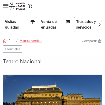
Visitas
Venta de
Traslados y
guiadas
entradas
servicios
…
Monumentos
Compartir
Esenciales
Teatro Nacional
photo 5
photo 6
photo 7
photo 8
photo 9
photo 10
photo 11
photo 12
photo 13