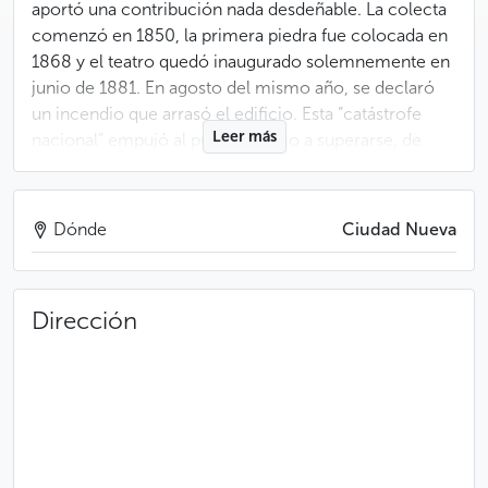
aportó una contribución nada desdeñable. La colecta
comenzó en 1850, la primera piedra fue colocada en
1868 y el teatro quedó inaugurado solemnemente en
junio de 1881. En agosto del mismo año, se declaró
un incendio que arrasó el edificio. Esta “catástrofe
Leer más
nacional” empujó al pueblo checo a superarse, de
manera que en tan solo 47 días se recaudó la enorme
cantidad de un millón de florines, necesaria para la
reconstrucción del teatro. El Teatro Nacional abrió sus
Dónde
Ciudad Nueva
puertas definitivamente en septiembre de 1883, con
el estreno de la ópera Libuše, del compositor checo
Bedřich Smetana
.
Dirección
El creador del edificio es el excelente arquitecto
Josef Zítek, también autor del edificio
neorrenacentista del
Rudolfinum
. Su trabajo de
concepción es mucho más complicado a causa de la
irregularidad del terreno y de la reducida superficie.
Zítek encuentra una solución genial: el monumento