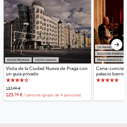
CULINARIA
SELECCIÓN AVANTGARD
VISITAS PRIVADAS
VISITAS GUIADAS
PRAGA ROMÁNTICA
Visita de la Ciudad Nueva de Praga con
Cena-conciert
un guía privado
palacio barroc
49
137.
€
74
123.
€
/ persona (grupo de 4 personas)